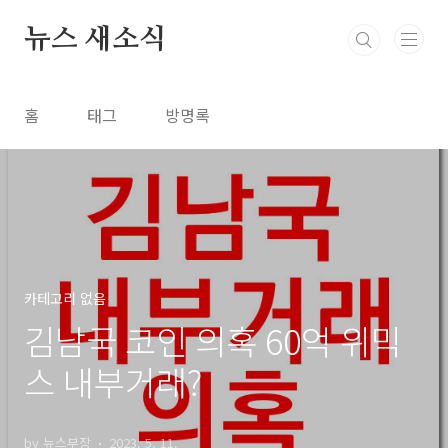
본문 바로가기
뉴스 새소식
홈
태그
방명록
카테고리 없음
김남국 코인 의혹 60억 위믹
스 내부거래?
by 뉴스부장
2023. 5. 11.