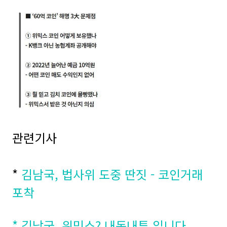
관련기사
*
김남국, 법사위 도중 딴짓 - 코인거래
포착
* 김남국, 위믹스? 내돈내투 입니다